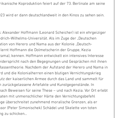
rikanische Koproduktion feiert auf der 73. Berlinale am seine 
23 wird er dann deutschlandweit in den Kinos zu sehen sein.
s: Alexander Hoffmann (Leonard Scheicher) ist ein ehrgeiziger 
drich-Wilhelms-Universität. Als im Zuge der „Deutschen 
gation von Herero und Nama aus der Kolonie „Deutsch-
, lernt Hoffmann die Dolmetscherin der Gruppe, Kezia 
ama), kennen. Hoffmann entwickelt ein intensives Interesse 
iderspricht nach den Begegnungen und Gesprächen mit ihnen 
 Rassentheorie. Nachdem der Aufstand der Herero und Nama in 
d und die Kolonialherren einen blutigen Vernichtungskrieg 
utz der kaiserlichen Armee durch das Land und sammelt für 
 zurückgelassene Artefakte und Kunstgegenstände. In 
nach Beweisen für seine These – und nach Kezia. Vor Ort erlebt 
aten mit unmenschlicher Härte den Vernichtungsbefehl 
oge überschreitet zunehmend moralische Grenzen, als er 
essor (Peter Simonischek) Schädel und Skelette von toten 
 zu schicken...