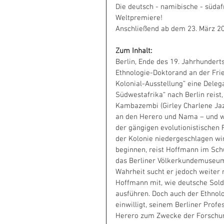
Die deutsch - namibische - südaf
Weltpremiere!
Anschließend ab dem 23. März 20
Zum Inhalt:
​Berlin, Ende des 19. Jahrhundert
Ethnologie-Doktorand an der Frie
Kolonial-Ausstellung” eine Dele
Südwestafrika“ nach Berlin reist
Kambazembi (Girley Charlene Jaz
an den Herero und Nama – und w
der gängigen evolutionistischen
der Kolonie niedergeschlagen wir
beginnen, reist Hoffmann im Sch
das Berliner Völkerkundemuseum
Wahrheit sucht er jedoch weiter 
Hoffmann mit, wie deutsche Sold
ausführen. Doch auch der Ethnol
einwilligt, seinem Berliner Prof
Herero zum Zwecke der Forschung