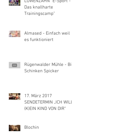
LÖWENZAHN "E-Sport -
Das knallharte
Trainingscamp"
Almased - Einfach weil
es funktioniert
Rügenwalder Mühle - Bio
Schinken Spicker
17. März 2017
SENDETERMIN „ICH WILL
(K)EIN KIND VON DIR“
Blochin