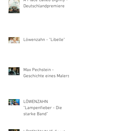
A Place Called Dignity -
Deutschlandpremiere
Löwenzahn - "Libelle"
Max Pechstein -
Geschichte eines Malers
LÖWENZAHN
"Lampenfieber - Die
starke Band"