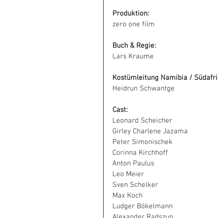
Produktion:
zero one film
Buch & Regie:
Lars Kraume
Kostümleitung Namibia / Südafri
Heidrun Schwantge
Cast:
Leonard Scheicher
Girley Charlene Jazama
Peter Simonischek
Corinna Kirchhoff
Anton Paulus
Leo Meier
Sven Schelker
Max Koch
Ludger Bökelmann
Alexander Radszun