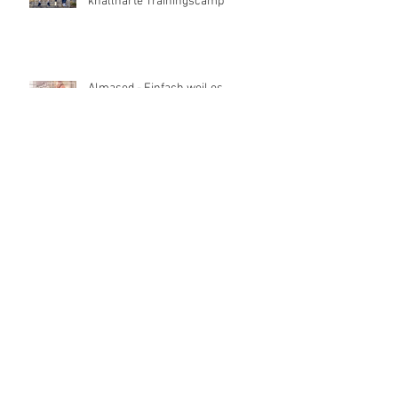
knallharte Trainingscamp"
Almased - Einfach weil es
funktioniert
Rügenwalder Mühle - Bio Schinken
Spicker
17. März 2017 SENDETERMIN „ICH
WILL (K)EIN KIND VON DIR“
Blochin