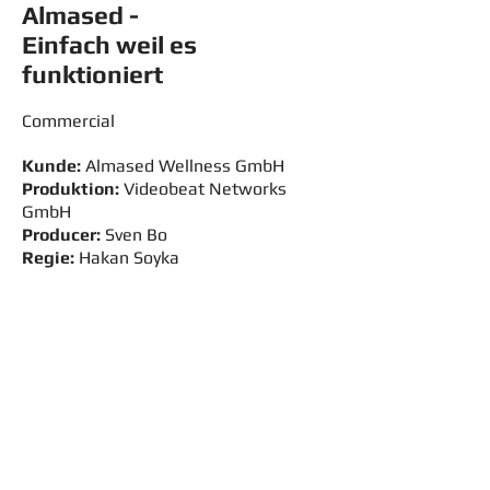
Almased -
Einfach weil es
funktioniert
Commercial
Kunde:
Almased Wellness GmbH
Produktion:
Videobeat Networks
GmbH
Producer:
Sven Bo
Regie:
Hakan Soyka
Styling:
Heidrun Schwantge
Maske:
Anna Pokrywiec
> back
+49-(0)179-22-843-22
|
design@schwantge.de
|
Impressum
|
Datenschutz
© 2024 by Heidrun Schwantge.