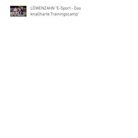
LÖWENZAHN "E-Sport - Das
knallharte Trainingscamp"
Almased - Einfach weil es
funktioniert
Rügenwalder Mühle - Bio Schinken
Spicker
17. März 2017 SENDETERMIN „ICH
WILL (K)EIN KIND VON DIR“