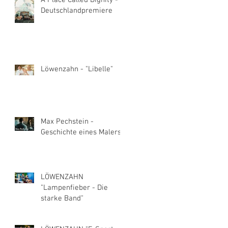
A Place Called Dignity -
Deutschlandpremiere
Löwenzahn - "Libelle"
Max Pechstein -
Geschichte eines Malers
LÖWENZAHN
"Lampenfieber - Die
starke Band"