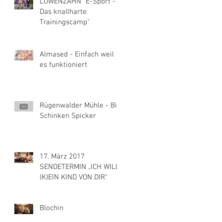
LÖWENZAHN "E-Sport -
Das knallharte
Trainingscamp"
Almased - Einfach weil
es funktioniert
Rügenwalder Mühle - Bio
Schinken Spicker
17. März 2017
SENDETERMIN „ICH WILL
(K)EIN KIND VON DIR“
Blochin