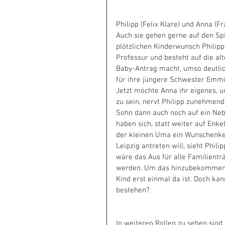
Philipp (Felix Klare) und Anna (
Auch sie gehen gerne auf den Spie
plötzlichen Kinderwunsch Philipp
Professur und besteht auf die al
Baby-Antrag macht, umso deutlich
für ihre jüngere Schwester Emmi
Jetzt möchte Anna ihr eigenes, 
zu sein, nervt Philipp zunehmend,
Sohn dann auch noch auf ein Nebe
haben sich, statt weiter auf Enke
der kleinen Uma ein Wunschenkelk
Leipzig antreten will, sieht Phi
wäre das Aus für alle Familient
werden. Um das hinzubekommen, i
Kind erst einmal da ist. Doch ka
bestehen? 
In weiteren Rollen zu sehen sind 