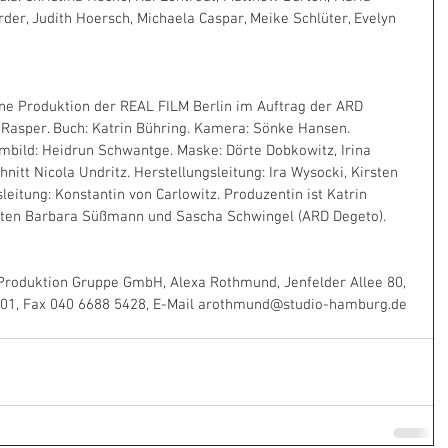
der, Judith Hoersch, Michaela Caspar, Meike Schlüter, Evelyn 
t eine Produktion der REAL FILM Berlin im Auftrag der ARD 
o Rasper. Buch: Katrin Bühring. Kamera: Sönke Hansen. 
ümbild: Heidrun Schwantge. Maske: Dörte Dobkowitz, Irina 
chnitt Nicola Undritz. Herstellungsleitung: Ira Wysocki, Kirsten 
eitung: Konstantin von Carlowitz. Produzentin ist Katrin 
rten Barbara Süßmann und Sascha Schwingel (ARD Degeto). 
roduktion Gruppe GmbH, Alexa Rothmund, Jenfelder Allee 80, 
801, Fax 040 6688 5428, E-Mail arothmund@studio-hamburg.de