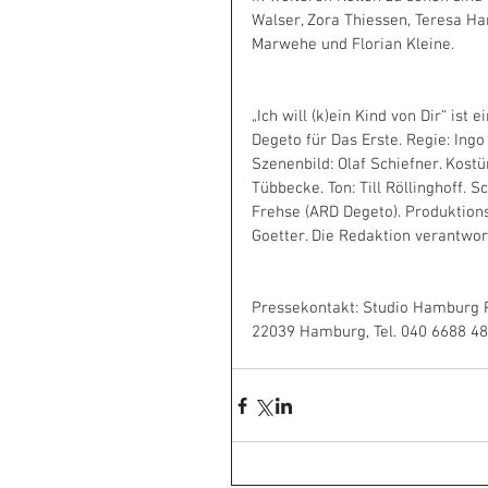
Walser, Zora Thiessen, Teresa Har
Marwehe und Florian Kleine. 
„Ich will (k)ein Kind von Dir“ is
Degeto für Das Erste. Regie: Ing
Szenenbild: Olaf Schiefner. Kost
Tübbecke. Ton: Till Röllinghoff. S
Frehse (ARD Degeto). Produktionsl
Goetter. Die Redaktion verantwo
Pressekontakt: Studio Hamburg P
22039 Hamburg, Tel. 040 6688 4