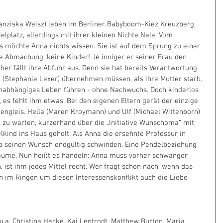
Franziska Weisz) leben im Berliner Babyboom-Kiez Kreuzberg. 
lplatz, allerdings mit ihrer kleinen Nichte Nele. Vom 
s möchte Anna nichts wissen. Sie ist auf dem Sprung zu einer 
te Abmachung: keine Kinder! Je inniger er seiner Frau den 
er fällt ihre Abfuhr aus. Denn sie hat bereits Verantwortung 
 (Stephanie Lexer) übernehmen müssen, als ihre Mutter starb. 
unabhängiges Leben führen - ohne Nachwuchs. Doch kinderlos 
 es fehlt ihm etwas. Bei den eigenen Eltern gerät der einzige 
ngleis. Hella (Maren Kroymann) und Ulf (Michael Wittenborn) 
l zu warten, kurzerhand über die „Initiative Wunschoma“ mit 
ind ins Haus geholt. Als Anna die ersehnte Professur in 
lipp seinen Wunsch endgültig schwinden. Eine Pendelbeziehung 
räume. Nun heißt es handeln: Anna muss vorher schwanger 
st ihm jedes Mittel recht. Wer fragt schon nach, wenn das 
nn im Ringen um diesen Interessenskonflikt auch die Liebe 
u.a. Christina Hecke, Kai Lentrodt, Matthew Burton, Maria 